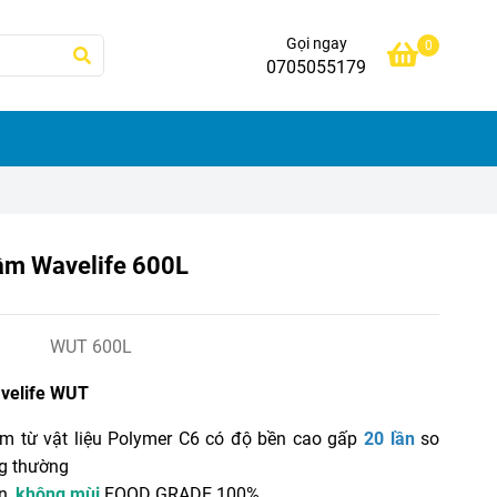
Gọi ngay
0
0705055179
ầm Wavelife 600L
WUT 600L
velife WUT
m từ vật liệu Polymer C6 có độ bền cao gấp
20 lần
so
ng thường
n,
không mùi
FOOD GRADE 100%