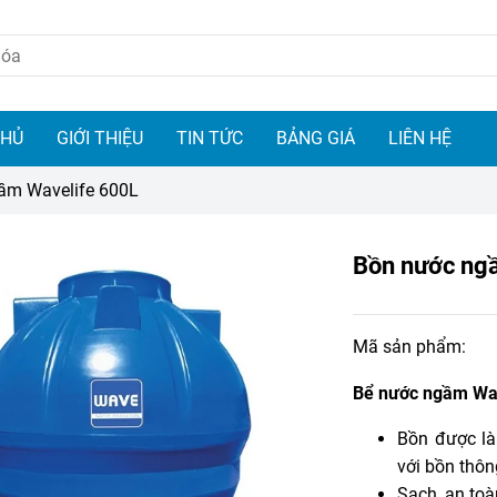
CHỦ
GIỚI THIỆU
TIN TỨC
BẢNG GIÁ
LIÊN HỆ
ầm Wavelife 600L
Bồn nước ng
Mã sản phẩm:
Bể nước ngầm Wa
Bồn được là
với bồn thô
Sạch, an toà