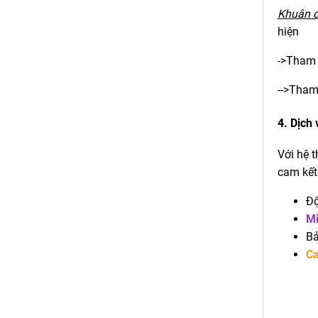
Khuân đ
hiện
->Tham
-->Tha
4. Dịch
Với hệ 
cam kết
Độ
Mi
Bả
Ca