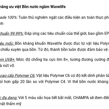
 năng ưu việt Bồn nước ngầm Wavelife
rade 100%
:
Tuân thủ nghiêm ngặt các điều kiện an toàn thực ph
nh
khuẩn 99.99%
:
Đáp ứng các tiêu chuẩn của thế giới, bao gồm E
rêu mốc
:
Bồn kháng khuẩn Wavelife được đúc từ vật liệu Pol
i chiếu xuyên qua bồn. Từ đó, thành bồn luôn được đảm bảo vệ s
um UV8+
:
Mức độ chống tia cực tím 8+, tương đương cường độ
à nứt vỡ.
u cao cấp Polymer C6
:
Vật liệu Polymer C6 có độ kết dính phân tử
bỉ hơn gấp 20 lần so với Polymer C4. Vì thế bồn nước khán
g
c đa dạng
:
Với 5 màu sắc họa tiết bắt mắt, CHAMPA sẽ đem đến
mặt thẩm mỹ