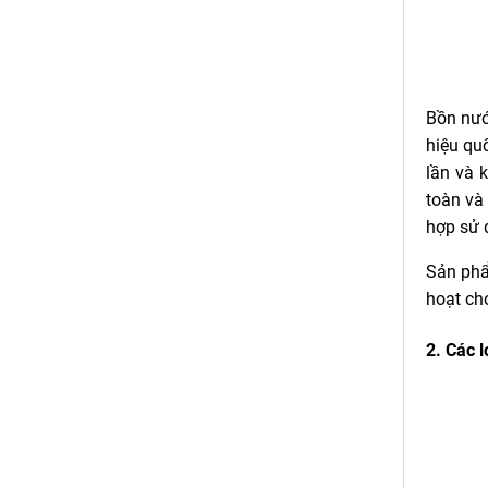
Bồn nướ
hiệu qu
lần và 
toàn và
hợp sử 
Sản phẩ
hoạt ch
2. Các 