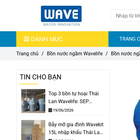
DANH MỤC
TRANG 
Trang chủ
/
Bồn nước ngầm Wavelife
/
Bồn nước ng
TIN CHO BẠN
Top 3 bồn tự hoại Thái
Lan Wavelife: SEP
1000L, SEP 1600L, SEP
19/06/2026
2000L
Bẫy mỡ gia đình Wavekit
15L nhập khẩu Thái Lan