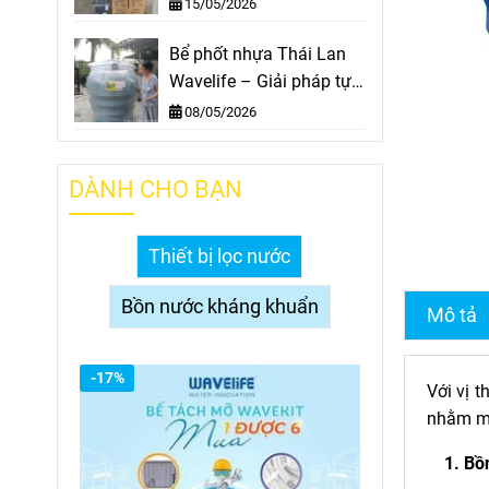
- Cho mọi Nhà
15/05/2026
Bể phốt nhựa Thái Lan
Wavelife – Giải pháp tự
hoại thông minh
08/05/2026
DÀNH CHO BẠN
Thiết bị lọc nước
Bồn nước kháng khuẩn
Mô tả
-17%
Với vị 
nhằm ma
1. Bồ