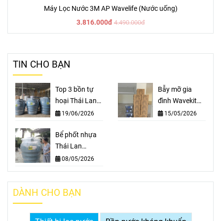
Máy Lọc Nước 3M AP Wavelife (Nước uống)
3.816.000đ
4.490.000đ
TIN CHO BẠN
Top 3 bồn tự
Bẫy mỡ gia
hoại Thái Lan
đình Wavekit
Wavelife: SEP
15L nhập khẩu
19/06/2026
15/05/2026
1000L, SEP
Thái Lan - Cho
1600L, SEP
Bể phốt nhựa
mọi Nhà
2000L
Thái Lan
Wavelife – Giải
08/05/2026
pháp tự hoại
thông minh
DÀNH CHO BẠN