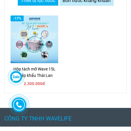
Thiết bị lọc nước
Bồn nước kháng khuẩn
-17%
Hộp tách mỡ Wave 15L
Nhập khẩu Thái Lan
2.300.000đ
CÔNG TY TNHH WAVELIFE
Trụ sở: 82-84 Võ Oanh, P.25, Q.Bình Thạnh, HCM