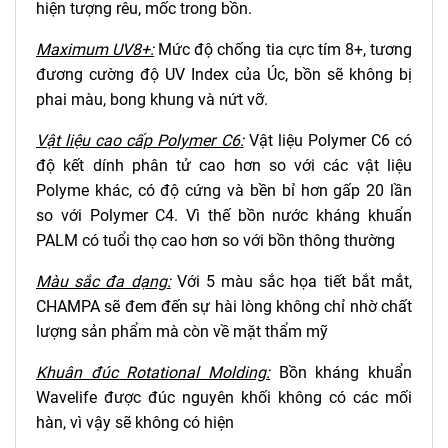
hiện tượng rêu, mốc trong bồn.
Maximum UV8+
:
Mức độ chống tia cực tím 8+, tương
đương cường độ UV Index của Úc, bồn sẽ không bị
phai màu, bong khung và nứt vỡ.
Vật liệu cao cấp Polymer C6
:
Vật liệu Polymer C6 có
độ kết dính phân tử cao hơn so với các vật liệu
Polyme khác, có độ cứng và bền bỉ hơn gấp 20 lần
so với Polymer C4. Vì thế bồn nước kháng khuẩn
PALM có tuổi thọ cao hơn so với bồn thông thường
Màu sắc đa dạng
:
Với 5 màu sắc họa tiết bắt mắt,
CHAMPA sẽ đem đến sự hài lòng không chỉ nhờ chất
lượng sản phẩm mà còn về mặt thẩm mỹ
Khuân đúc Rotational Molding
:
Bồn kháng khuẩn
Wavelife được đúc nguyên khối không có các mối
hàn, vì vậy sẽ không có hiện