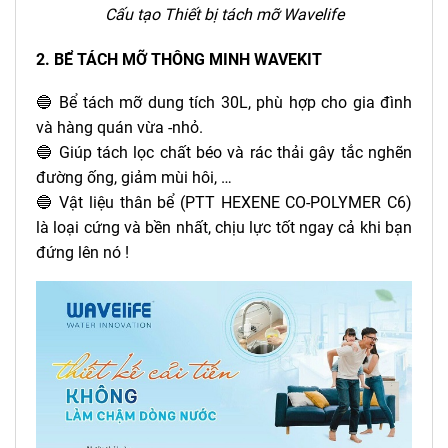
Cấu tạo Thiết bị tách mỡ Wavelife
2. BỂ TÁCH MỠ THÔNG MINH WAVEKIT
🔵 Bể tách mỡ dung tích 30L, phù hợp cho gia đình
và hàng quán vừa -nhỏ.
🔵 Giúp tách lọc chất béo và rác thải gây tắc nghẽn
đường ống, giảm mùi hôi, …
🔵 Vật liệu thân bể (PTT HEXENE CO-POLYMER C6)
là loại cứng và bền nhất, chịu lực tốt ngay cả khi bạn
đứng lên nó !