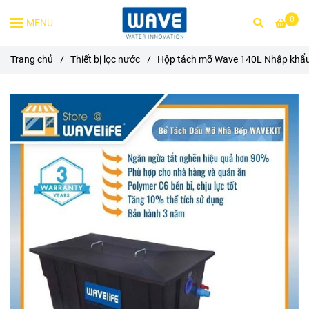
0
MENU
Trang chủ
/
Thiết bị lọc nước
/
Hộp tách mỡ Wave 140L Nhập khẩu