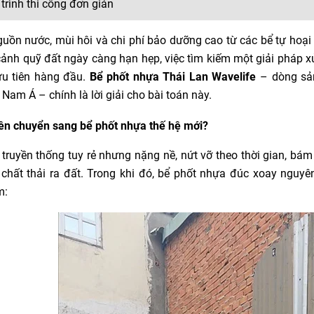
 trình thi công đơn giản
uồn nước, mùi hôi và chi phí bảo dưỡng cao từ các bể tự hoại 
cảnh quỹ đất ngày càng hạn hẹp, việc tìm kiếm một giải pháp xử
ưu tiên hàng đầu.
Bể phốt nhựa Thái Lan Wavelife
– dòng sản
Nam Á – chính là lời giải cho bài toán này.
nên chuyển sang bể phốt nhựa thế hệ mới?
 truyền thống tuy rẻ nhưng nặng nề, nứt vỡ theo thời gian, bám 
chất thải ra đất. Trong khi đó, bể phốt nhựa đúc xoay nguyê
m: