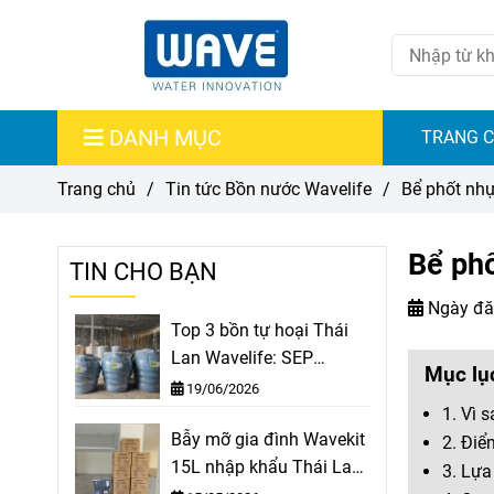
DANH MỤC
TRANG 
Trang chủ
/
Tin tức Bồn nước Wavelife
/
Bể phốt nhự
Bể phố
TIN CHO BẠN
Ngày đă
Top 3 bồn tự hoại Thái
Lan Wavelife: SEP
Mục lụ
1000L, SEP 1600L, SEP
19/06/2026
2000L
1. Vì 
Bẫy mỡ gia đình Wavekit
2. Điể
15L nhập khẩu Thái Lan
3. Lựa