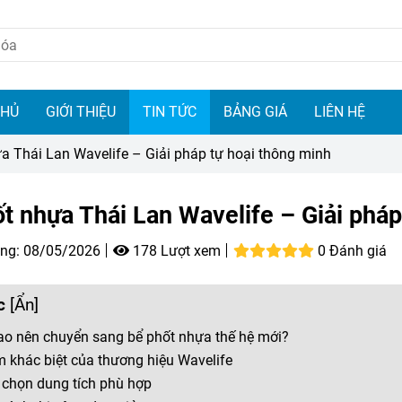
CHỦ
GIỚI THIỆU
TIN TỨC
BẢNG GIÁ
LIÊN HỆ
a Thái Lan Wavelife – Giải pháp tự hoại thông minh
t nhựa Thái Lan Wavelife – Giải pháp
ng:
08/05/2026
178 Lượt xem
0 Đánh giá
c
[
Ẩn
]
sao nên chuyển sang bể phốt nhựa thế hệ mới?
m khác biệt của thương hiệu Wavelife
 chọn dung tích phù hợp