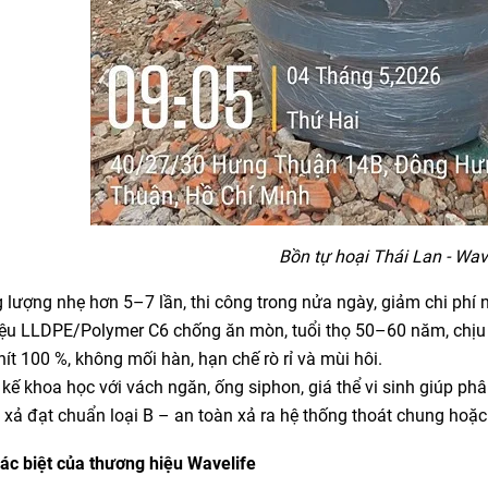
Bồn tự hoại Thái Lan - Wav
 lượng nhẹ hơn 5–7 lần, thi công trong nửa ngày, giảm chi phí 
iệu LLDPE/Polymer C6 chống ăn mòn, tuổi thọ 50–60 năm, chịu
hít 100 %, không mối hàn, hạn chế rò rỉ và mùi hôi.
 kế khoa học với vách ngăn, ống siphon, giá thể vi sinh giúp p
xả đạt chuẩn loại B – an toàn xả ra hệ thống thoát chung hoặc
ác biệt của thương hiệu Wavelife