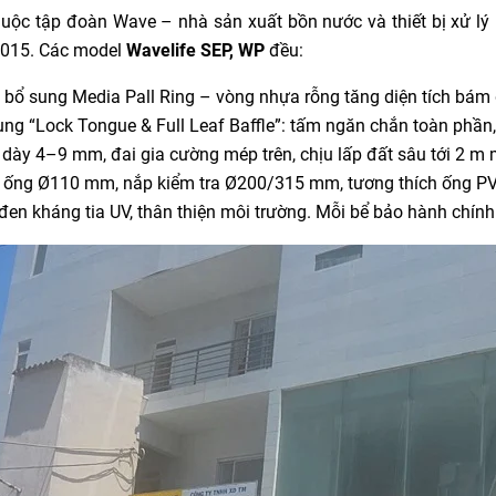
huộc tập đoàn Wave – nhà sản xuất bồn nước và thiết bị xử lý
015. Các model
Wavelife SEP, WP
đều:
bổ sung Media Pall Ring – vòng nhựa rỗng tăng diện tích bám 
ng “Lock Tongue & Full Leaf Baffle”: tấm ngăn chắn toàn phần, 
dày 4–9 mm, đai gia cường mép trên, chịu lấp đất sâu tới 2 m
 ống Ø110 mm, nắp kiểm tra Ø200/315 mm, tương thích ống PV
en kháng tia UV, thân thiện môi trường. Mỗi bể bảo hành chính