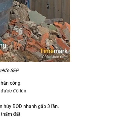
elife SEP
nhân công.
 được độ lún.
hân hủy BOD nhanh gấp 3 lần.
 thấm đất.