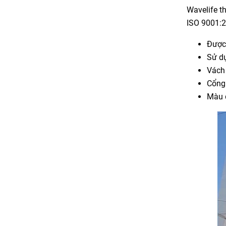
Wavelife t
ISO 9001:2
Được 
Sử dụ
Vách 
Cổng
Màu đ