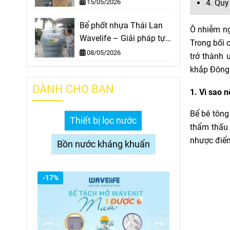
- Cho mọi Nhà
15/05/2026
4. Quy
Bể phốt nhựa Thái Lan
Ô nhiễm ng
Wavelife – Giải pháp tự
Trong bối 
hoại thông minh
08/05/2026
trở thành 
khắp Đông 
DÀNH CHO BẠN
1. Vì sao 
Bể bê tông
Thiết bị lọc nước
thẩm thấu 
nhược điể
Bồn nước kháng khuẩn
-17%