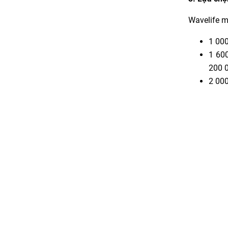
Wavelife m
1 000
1 60
200 0
2 000