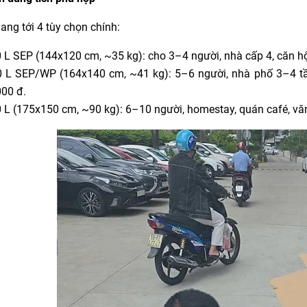
ang tới 4 tùy chọn chính:
 L SEP (144x120 cm, ~35 kg): cho 3–4 người, nhà cấp 4, căn h
0 L SEP/WP (164x140 cm, ~41 kg): 5–6 người, nhà phố 3–4 t
00 đ.
 L (175x150 cm, ~90 kg): 6–10 người, homestay, quán café, văn