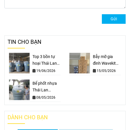
Gửi
TIN CHO BẠN
Top 3 bồn tự
Bẫy mỡ gia
hoại Thái Lan
đình Wavekit
Wavelife: SEP
15L nhập khẩu
19/06/2026
15/05/2026
1000L, SEP
Thái Lan - Cho
1600L, SEP
Bể phốt nhựa
mọi Nhà
2000L
Thái Lan
Wavelife – Giải
08/05/2026
pháp tự hoại
thông minh
DÀNH CHO BẠN