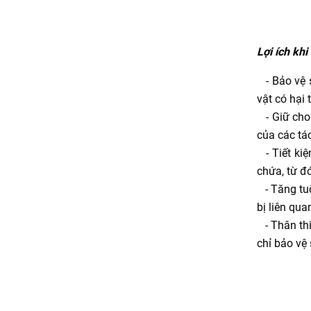
Lợi ích kh
- Bảo vệ s
vật có hại
- Giữ cho 
của các tá
- Tiết kiệ
chứa, từ đó
- Tăng tuổi
bị liên qu
- Thân thi
chỉ bảo vệ