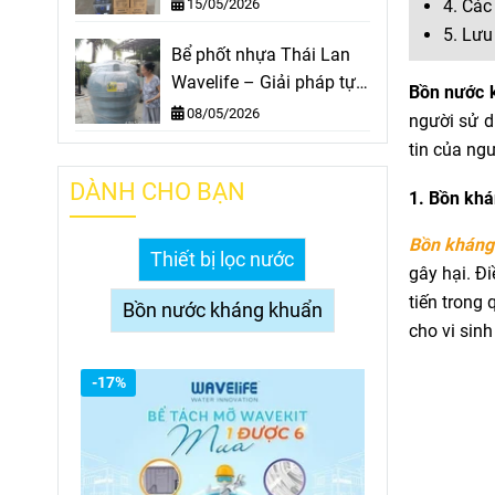
- Cho mọi Nhà
15/05/2026
4. Các
5. Lưu
Bể phốt nhựa Thái Lan
Wavelife – Giải pháp tự
Bồn nước 
hoại thông minh
08/05/2026
người sử d
tin của ngư
DÀNH CHO BẠN
1. Bồn khá
Bồn kháng
Thiết bị lọc nước
gây hại. Đ
tiến trong
Bồn nước kháng khuẩn
cho vi sinh
-17%