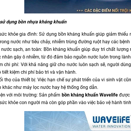
i sử dụng bồn nhựa kháng khuẩn
ức khỏe gia đình: Sử dụng bồn kháng khuẩn giúp giảm thiểu n
 trong nước như tiêu chảy, nhiễm trùng đường ruột hay các bệnh 
nước sạch, an toàn: Bồn kháng khuẩn giúp duy trì chất lượng 
c nhân gây ô nhiễm, từ đó đảm bảo nguồn nước luôn trong lành v
m chi phí: Với khả năng giữ cho nước luôn sạch sẽ, người dùng
 tiết kiệm chi phí bảo trì và vận hành.
 thọ của thiết bị: Việc hạn chế sự phát triển của vi sinh vật c
an khác như máy lọc nước hay hệ thống ống dẫn.
ện với môi trường: Sản phẩm
bồn kháng khuẩn Wavelife
được s
 sức khỏe con người mà còn góp phần vào việc bảo vệ hành tinh